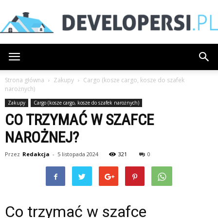
Developersi.pl
Strona główna
Zakupy
Cargo (kosze cargo, kosze do szafek
narożnych)
Zakupy
Cargo (kosze cargo, kosze do szafek narożnych)
CO TRZYMAĆ W SZAFCE
NAROŻNEJ?
Przez
Redakcja
-
5 listopada 2024
321
0
Co trzymać w szafce